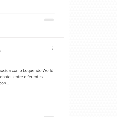
a
nocida como Loquendo World
on...