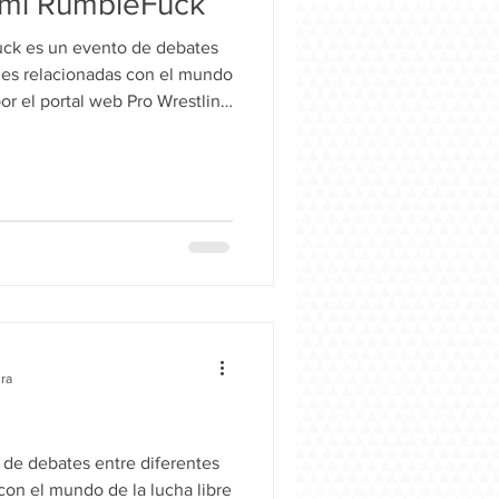
 mi RumbleFuck
ck es un evento de debates
des relacionadas con el mundo
por el portal web Pro Wrestling
 llevó a cabo el 29 de Octubre
atuitamente en la plataforma
 Competencia PWN Te Invito a
cartelera de enfrentamientos
 profesional. Los
ades d
ura
de debates entre diferentes
con el mundo de la lucha libre