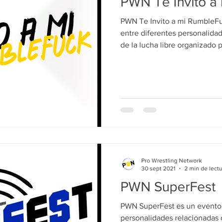
PWN Te Invito a
PWN Te Invito a mi RumbleFu
entre diferentes personalida
de la lucha libre organizado 
Network. Su única edición se
de 2025 y está disponible gr
digital YouTube.​ Sistema de
mi RumbleFuck presenta una 
emulando un evento de lucha
competidores son personalid
Pro Wrestling Network
30 sept 2021
2 min de lect
PWN SuperFest
PWN SuperFest es un evento 
personalidades relacionadas 