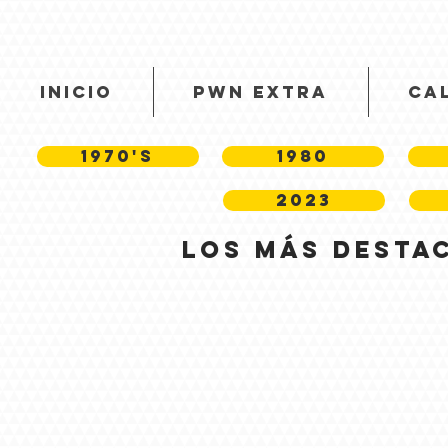
INICIO
PWN EXTRA
CA
1970's
1980
2023
los más desta