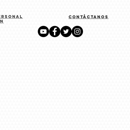
ersonal
contáctanos
on